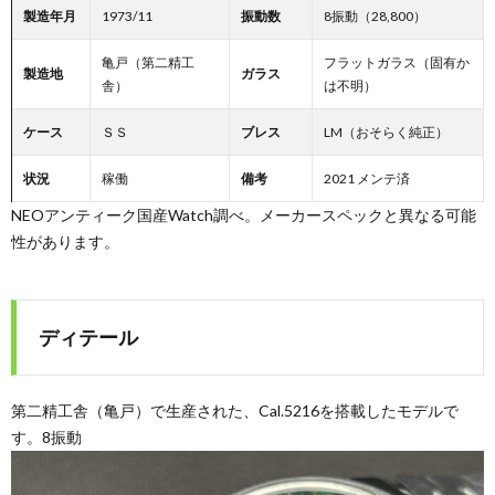
ー・
製造年月
1973/11
振動数
8振動（28,800）
亀戸（第二精工
フラットガラス（固有か
免
製造地
ガラス
舎）
は不明）
責
ケース
ＳＳ
ブレス
LM（おそらく純正）
状況
稼働
備考
2021 メンテ済
事
NEOアンティーク国産Watch調べ。メーカースペックと異なる可能
性があります。
項
ディテール
第二精工舎（亀戸）で生産された、Cal.5216を搭載したモデルで
す。8振動