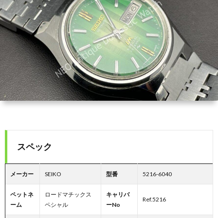
コ
紹
ラ
ン
介
イ
セ
バ
プ
シ
ト
ー
ポ
スペック
リ
メーカー
SEIKO
型番
5216-6040
ペットネ
ロードマチックス
キャリバ
シ
Ref.5216
ーム
ペシャル
ーNo