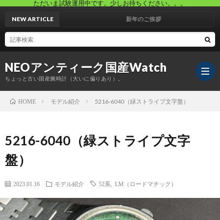
ただいま試験運用中です。少しお待ちください。。。
NEW ARTICLE
新年のご挨拶
NEOアンティーク国産Watch
ちょっと古い国産腕時計（大いに偏りあり）。
モデル紹介
5216-6040（緑ストライプ文字盤）
HOME
ホ
5216-6040（緑ストライプ文字
ー
ブ
盤）
ム
ロ
自
2023.01.16
モデル紹介
52系
,
LM（ロードマチック）
グ
己
プ