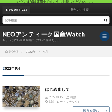
ただいま試験運用中です。少しお待ちください。。。
NEW ARTICLE
新年のご挨拶
NEOアンティーク国産Watch
ちょっと古い国産腕時計（大いに偏りあり）。
2022年
9月
HOME
ホ
2022年9月
ー
ブ
はじめまして
ム
ロ
自
2022.09.15
雑談
LM（ロードマチック）
グ
己
プ
続きを読む