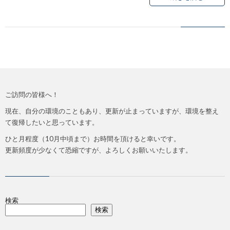
コ
紹
ラ
ン
介
イ
セ
バ
ご訪問の皆様へ！
プ
シ
現在、自分の環境のこともあり、更新が止まっていますが、環境を整え
て復帰したいと思っています。
ト
ー
ひと月程度（10月中頃まで）お時間を頂けると幸いです。
更新頻度が少なくて恐縮ですが、よろしくお願いいたします。
ポ
リ
検索
シ
検索