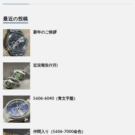
ー・
最近の投稿
免
新年のご挨拶
責
事
近況報告(9月)
項
5606-6040（青文字盤）
仲間入り（5606-7000金色）