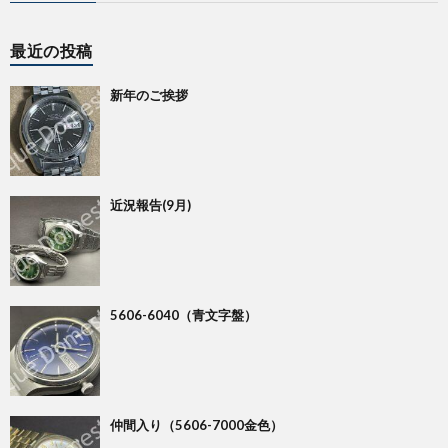
ー・
最近の投稿
免
新年のご挨拶
責
事
近況報告(9月)
項
5606-6040（青文字盤）
仲間入り（5606-7000金色）