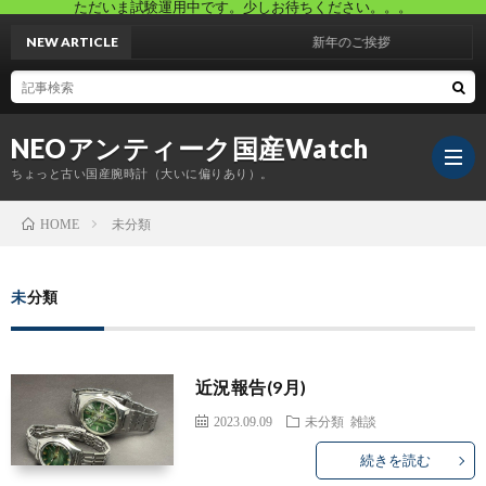
ただいま試験運用中です。少しお待ちください。。。
NEW ARTICLE
新年のご挨拶
NEOアンティーク国産Watch
ちょっと古い国産腕時計（大いに偏りあり）。
未分類
HOME
ホ
未分類
ー
ブ
近況報告(9月)
ム
ロ
自
2023.09.09
未分類
雑談
グ
己
プ
続きを読む