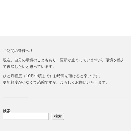
コ
紹
ラ
ン
介
イ
セ
バ
ご訪問の皆様へ！
プ
シ
現在、自分の環境のこともあり、更新が止まっていますが、環境を整え
て復帰したいと思っています。
ト
ー
ひと月程度（10月中頃まで）お時間を頂けると幸いです。
更新頻度が少なくて恐縮ですが、よろしくお願いいたします。
ポ
リ
検索
検索
シ